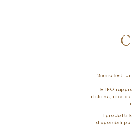
C
Siamo lieti d
ETRO rappre
italiana, ricerc
I prodotti 
disponibili pe