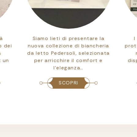
ià
Siamo lieti di presentare la
I
o dei
nuova collezione di biancheria
prot
a
da letto Pedersoli, selezionata
: un
per arricchire il comfort e
dis
l’eleganza…
SCOPRI