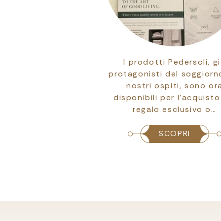
ti di presentare la
I prodotti Pedersoli, g
ezione di biancheria
protagonisti del soggiorn
dersoli, selezionata
nostri ospiti, sono or
chire il comfort e
disponibili per l’acquisto
’eleganza…
regalo esclusivo o…
SCOPRI
SCOPRI