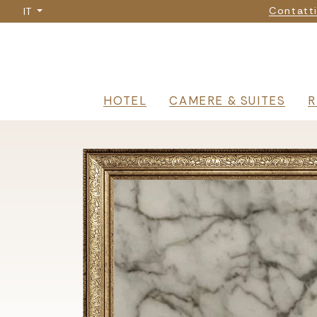
Nav
Salta
Contatt
IT
al
contenuto
principale
Navigazione 
HOTEL
CAMERE & SUITES
R