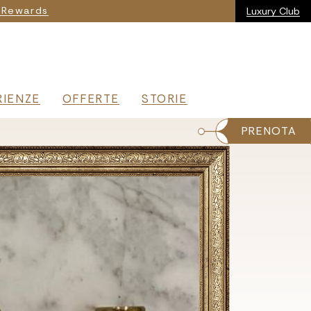
ia
 Rewards
Luxury Club
RIENZE
OFFERTE
STORIE
PRENOTA