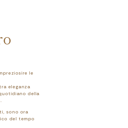
ro
mpreziosire le
tra eleganza
 quotidiano della
.
ti, sono ora
ntico del tempo