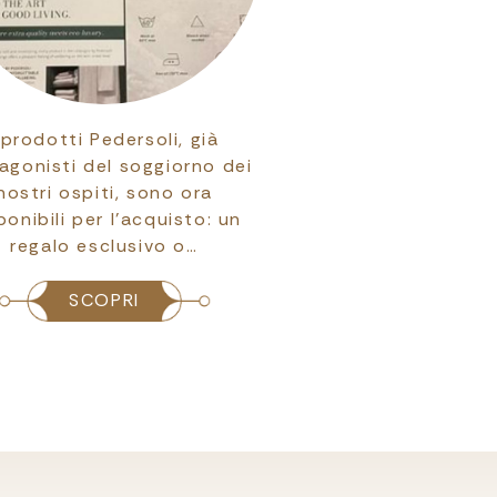
 prodotti Pedersoli, già
Siamo lieti di pre
agonisti del soggiorno dei
nuova collezione di
nostri ospiti, sono ora
da letto Pedersoli,
ponibili per l’acquisto: un
per arricchire il
regalo esclusivo o…
l’eleganz
SCOPRI
SCOPRI