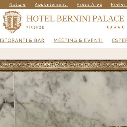
igazione secondar
i
Notizie
Appuntamenti
Press Area
Prefer
principale
ISTORANTI & BAR
MEETING & EVENTI
ESPE