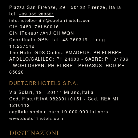
Piazza San Firenze, 29 - 50122 Firenze, Italia
tel:
+39 055 288621
info.hotelbernini@duetorrihotels.com
CIR 048017ALB0016
CIN IT048017A1JICHIWQN
Coordinate GPS: Lat. 43.769316 - Long.
11.257542
The Hotel GDS Codes: AMADEUS: PH FLRBPH -
APOLLO/GALILEO: PH 24980 - SABRE: PH 31736
- WORLDSPAN: PH FLRBP - PEGASUS: HCD PH
65826
DUETORRIHOTELS S.P.A.
Via Solari, 19 - 20144 Milano,Italia
Cod. Fisc./P.IVA 08239110151 - Cod. REA MI
1210112
capitale sociale euro 10.000.000 int.vers.
www.duetorrihotels.com
DESTINAZIONI