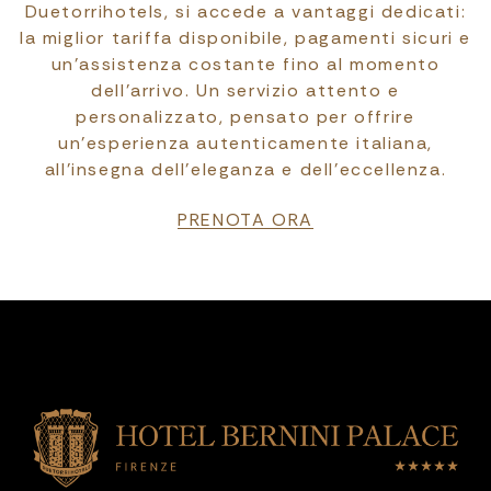
Duetorrihotels, si accede a vantaggi dedicati:
la miglior tariffa disponibile, pagamenti sicuri e
un’assistenza costante fino al momento
dell’arrivo. Un servizio attento e
personalizzato, pensato per offrire
un’esperienza autenticamente italiana,
all’insegna dell’eleganza e dell’eccellenza.
PRENOTA ORA