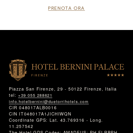
PRENOTA ORA
Piazza San Firenze, 29 - 50122 Firenze, Italia
tel:
+39 055 288621
info.hotelbernini@duetorrihotels.com
CIR 048017ALB0016
CIN IT048017A1JICHIWQN
Coordinate GPS: Lat. 43.769316 - Long.
11.257542
The Hotel GDS Codes: AMADEUS: PH FLRBPH -