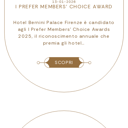
13-01-2026
17-09-2025
I PREFER MEMBERS’ CHOICE AWARD
VIP OFFER OTTOBRE AL BERNINI
Hotel Bernini Palace Firenze è candidato
Un invito esclusivo a vivere Firenze con
agli I Prefer Members’ Choice Awards
un tocco in più di charme. Fino al 30
2025, il riconoscimento annuale che
settembre è possibile prenotare la
premia gli hotel…
speciale I Prefe…
SCOPRI
SCOPRI