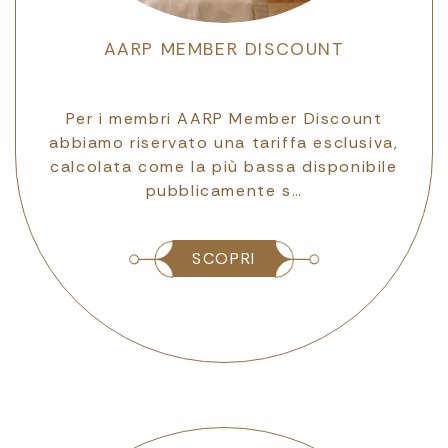
AARP MEMBER DISCOUNT
na
Per i membri AARP Member Discount
P
to
abbiamo riservato una tariffa esclusiva,
t
calcolata come la più bassa disponibile
pubblicamente s…
SCOPRI