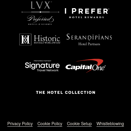
Footer menu
Privacy Policy
Cookie Policy
Cookie Setup
Whistleblowing