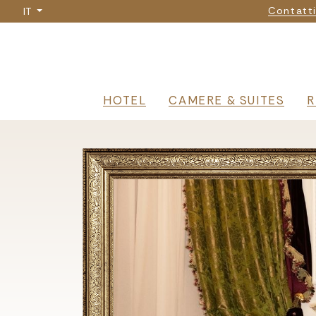
Nav
Salta
Contatt
IT
al
contenuto
principale
Navigazione 
HOTEL
CAMERE & SUITES
R