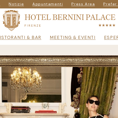
igazione secondar
i
Notizie
Appuntamenti
Press Area
Prefer
principale
ISTORANTI & BAR
MEETING & EVENTI
ESPE