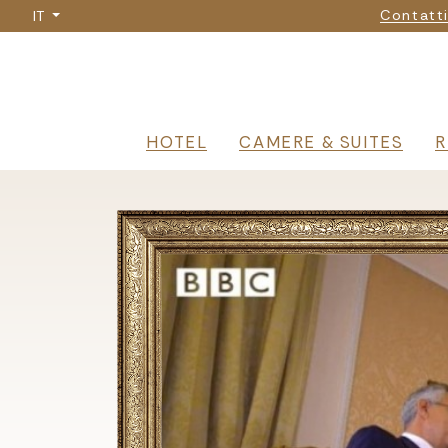
Nav
Salta
Contatt
IT
al
contenuto
principale
Navigazione 
HOTEL
CAMERE & SUITES
R