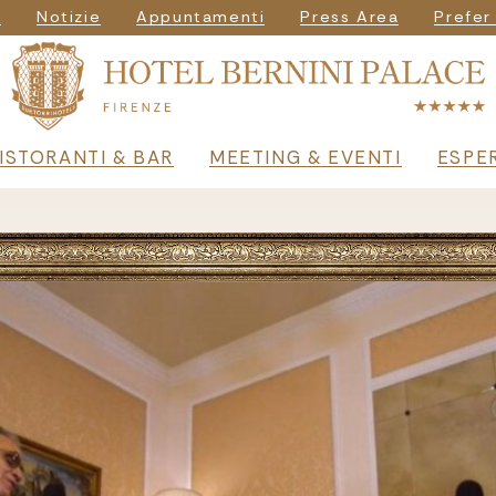
igazione secondar
i
Notizie
Appuntamenti
Press Area
Prefer
principale
ISTORANTI & BAR
MEETING & EVENTI
ESPE