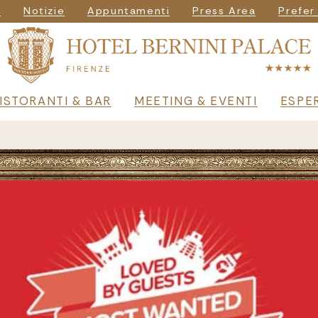
igazione secondar
i
Notizie
Appuntamenti
Press Area
Prefer
principale
ISTORANTI & BAR
MEETING & EVENTI
ESPE