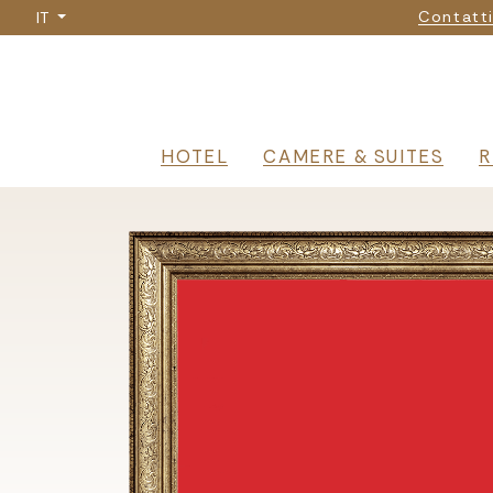
Nav
Salta
Contatt
IT
al
contenuto
principale
Navigazione 
HOTEL
CAMERE & SUITES
R