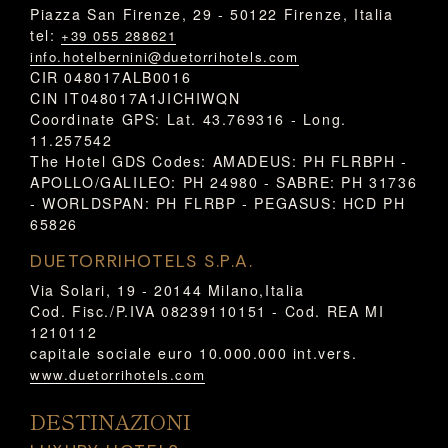
Piazza San Firenze, 29 - 50122 Firenze, Italia
tel:
+39 055 288621
info.hotelbernini@duetorrihotels.com
CIR 048017ALB0016
CIN IT048017A1JICHIWQN
Coordinate GPS: Lat. 43.769316 - Long.
11.257542
The Hotel GDS Codes: AMADEUS: PH FLRBPH -
APOLLO/GALILEO: PH 24980 - SABRE: PH 31736
- WORLDSPAN: PH FLRBP - PEGASUS: HCD PH
65826
DUETORRIHOTELS S.P.A.
Via Solari, 19 - 20144 Milano,Italia
Cod. Fisc./P.IVA 08239110151 - Cod. REA MI
1210112
capitale sociale euro 10.000.000 int.vers.
www.duetorrihotels.com
DESTINAZIONI