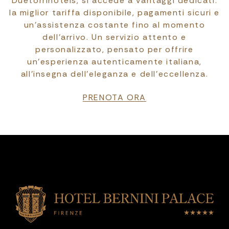
Duetorrihotels, si accede a vantaggi dedicati:
la miglior tariffa disponibile, pagamenti sicuri e
un’assistenza costante fino al momento
dell’arrivo. Un servizio attento e
personalizzato, pensato per offrire
un’esperienza autenticamente italiana,
all’insegna dell’eleganza e dell’eccellenza.
PRENOTA ORA