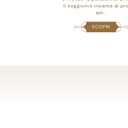
à di svago pensate
il soggiorno insieme al pr
rendere il so…
am…
SCOPRI
SCOPRI