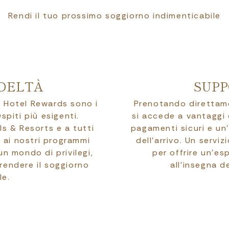
Rendi il tuo prossimo soggiorno indimenticabile
DELTÀ
SUPP
er Hotel Rewards sono i
Prenotando direttamen
spiti più esigenti.
si accede a vantaggi d
ls & Resorts e a tutti
pagamenti sicuri e un
ne ai nostri programmi
dell’arrivo. Un servi
un mondo di privilegi,
per offrire un’es
rendere il soggiorno
all’insegna d
le.