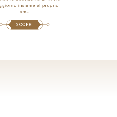
oggiorno insieme al proprio
opportunità di sv
am…
per rendere i
SCOPRI
SCOPRI