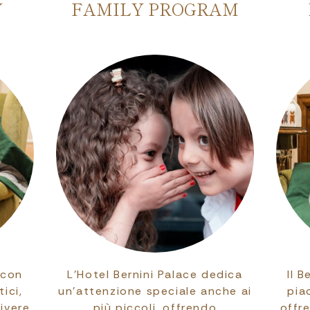
Y
FAMILY PROGRAM
 con
L’Hotel Bernini Palace dedica
Il 
ici,
un’attenzione speciale anche ai
pia
vivere
più piccoli, offrendo
offre