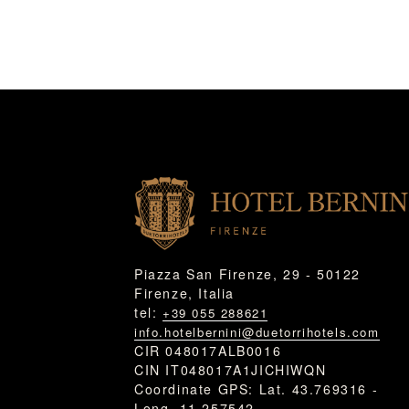
Piazza San Firenze, 29 - 50122
Firenze, Italia
tel:
+39 055 288621
info.hotelbernini@duetorrihotels.com
CIR 048017ALB0016
CIN IT048017A1JICHIWQN
Coordinate GPS: Lat. 43.769316 -
Long. 11.257542