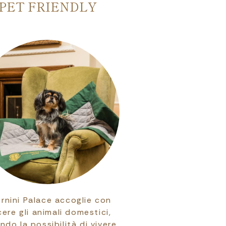
PET FRIENDLY
FAMILY PR
Bernini Palace accoglie con
L’Hotel Bernini Pa
cere gli animali domestici,
un’attenzione speci
ndo la possibilità di vivere
più piccoli, o