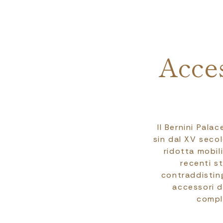
Acces
Il Bernini Pala
sin dal XV seco
ridotta mobil
recenti s
contraddisting
accessori de
comple