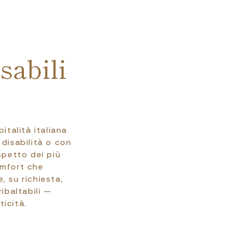
sabili
italità italiana
disabilità o con
spetto dei più
omfort che
, su richiesta,
ribaltabili —
ticità.