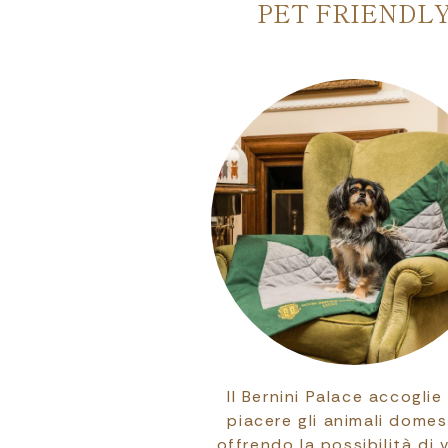
LY PROGRAM
PET FRIENDL
rnini Palace dedica
Il Bernini Palace accoglie
ne speciale anche ai
piacere gli animali domest
ccoli, offrendo
offrendo la possibilità di 