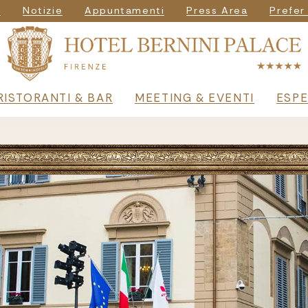
igazione secondar
i
Notizie
Appuntamenti
Press Area
Prefer
principale
RISTORANTI & BAR
MEETING & EVENTI
ESPE