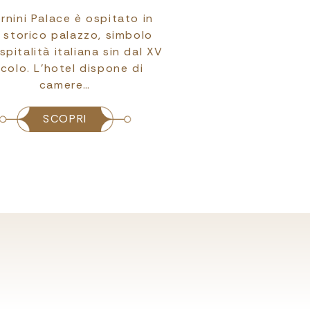
ernini Palace è ospitato in
Il Bernini Palace a
 storico palazzo, simbolo
piacere gli animali
ospitalità italiana sin dal XV
offrendo la possibil
colo. L’hotel dispone di
il soggiorno insiem
camere…
am…
SCOPRI
SCOPRI