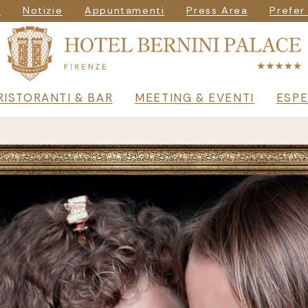
igazione secondar
i
Notizie
Appuntamenti
Press Area
Prefer
principale
RISTORANTI & BAR
MEETING & EVENTI
ESPE