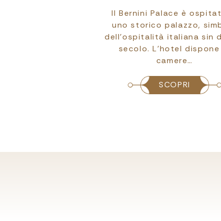
 Palace accoglie con
Il Bernini Palace è ospita
i animali domestici,
uno storico palazzo, sim
possibilità di vivere
dell’ospitalità italiana sin 
o insieme al proprio
secolo. L’hotel dispone
am…
camere…
SCOPRI
SCOPRI