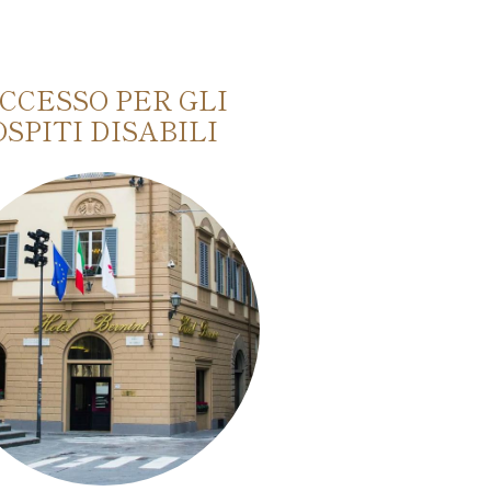
CCESSO PER GLI
PET FRIE
OSPITI DISABILI