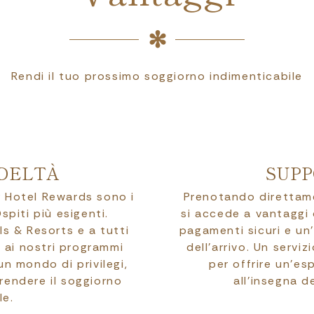
Rendi il tuo prossimo soggiorno indimenticabile
DELTÀ
SUPP
er Hotel Rewards sono i
Prenotando direttamen
spiti più esigenti.
si accede a vantaggi d
ls & Resorts e a tutti
pagamenti sicuri e un
ne ai nostri programmi
dell’arrivo. Un servi
un mondo di privilegi,
per offrire un’es
rendere il soggiorno
all’insegna d
le.