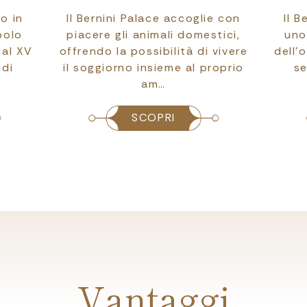
to in
Il Bernini Palace accoglie con
Il B
bolo
piacere gli animali domestici,
uno
dal XV
offrendo la possibilità di vivere
dell’
 di
il soggiorno insieme al proprio
se
am…
SCOPRI
Vantaggi