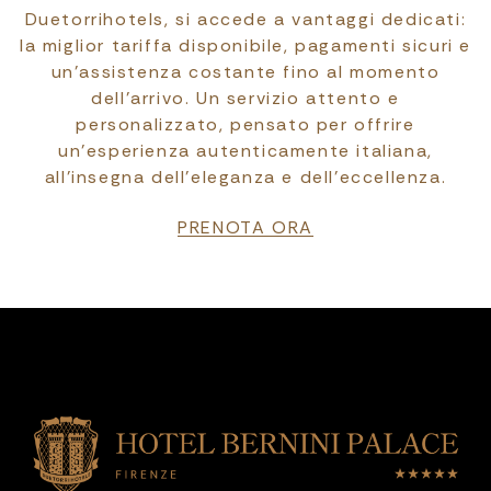
Duetorrihotels, si accede a vantaggi dedicati:
la miglior tariffa disponibile, pagamenti sicuri e
un’assistenza costante fino al momento
dell’arrivo. Un servizio attento e
personalizzato, pensato per offrire
un’esperienza autenticamente italiana,
all’insegna dell’eleganza e dell’eccellenza.
PRENOTA ORA