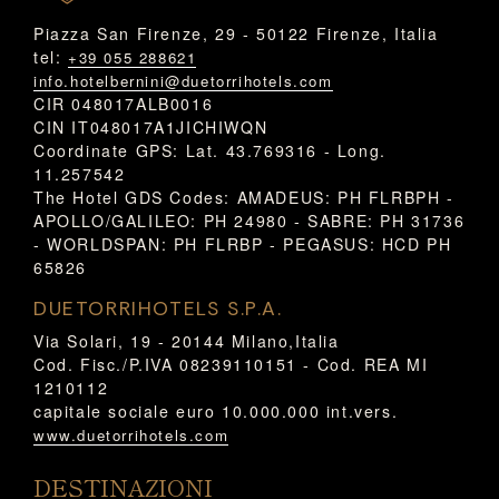
Piazza San Firenze, 29 - 50122 Firenze, Italia
tel:
+39 055 288621
info.hotelbernini@duetorrihotels.com
CIR 048017ALB0016
CIN IT048017A1JICHIWQN
Coordinate GPS: Lat. 43.769316 - Long.
11.257542
The Hotel GDS Codes: AMADEUS: PH FLRBPH -
APOLLO/GALILEO: PH 24980 - SABRE: PH 31736
- WORLDSPAN: PH FLRBP - PEGASUS: HCD PH
65826
DUETORRIHOTELS S.P.A.
Via Solari, 19 - 20144 Milano,Italia
Cod. Fisc./P.IVA 08239110151 - Cod. REA MI
1210112
capitale sociale euro 10.000.000 int.vers.
www.duetorrihotels.com
DESTINAZIONI