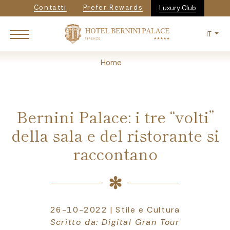
Navigazione secondaria
Salta
Contatti
Prefer Rewards
Luxury Club
al
contenuto
IT
principale
Breadcrumb
Home
Bernini Palace: i tre “volti”
della sala e del ristorante si
raccontano
26-10-2022 | Stile e Cultura
Scritto da: Digital Gran Tour