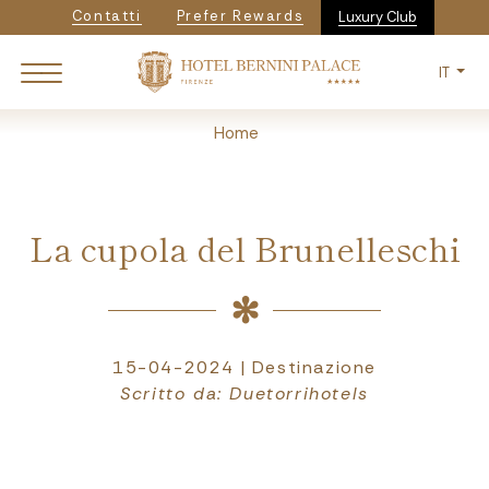
Navigazione secondaria
Salta
Contatti
Prefer Rewards
Luxury Club
al
contenuto
IT
principale
Breadcrumb
Home
La cupola del Brunelleschi
15-04-2024 | Destinazione
Scritto da: Duetorrihotels