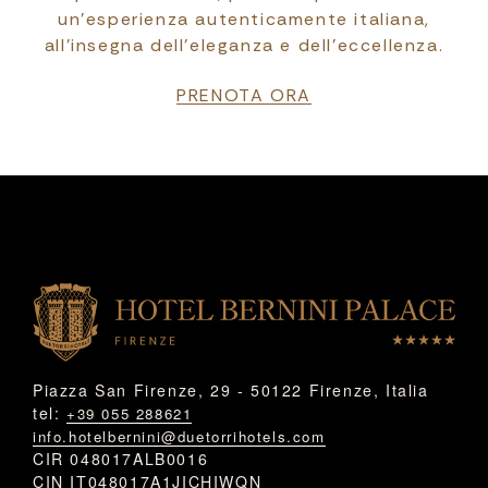
un’esperienza autenticamente italiana,
all’insegna dell’eleganza e dell’eccellenza.
PRENOTA ORA
Piazza San Firenze, 29 - 50122 Firenze, Italia
tel:
+39 055 288621
info.hotelbernini@duetorrihotels.com
CIR 048017ALB0016
CIN IT048017A1JICHIWQN