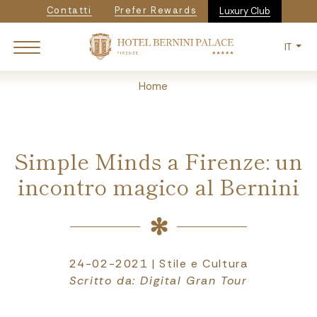
Navigazione secondaria
Salta
Contatti
Prefer Rewards
Luxury Club
al
contenuto
IT
principale
Breadcrumb
Home
Simple Minds a Firenze: un
incontro magico al Bernini
24-02-2021 | Stile e Cultura
Scritto da: Digital Gran Tour