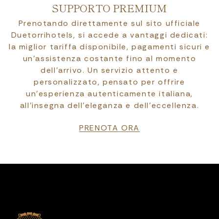
SUPPORTO PREMIUM
Prenotando direttamente sul sito ufficiale
Duetorrihotels, si accede a vantaggi dedicati:
la miglior tariffa disponibile, pagamenti sicuri e
un’assistenza costante fino al momento
dell’arrivo. Un servizio attento e
personalizzato, pensato per offrire
un’esperienza autenticamente italiana,
all’insegna dell’eleganza e dell’eccellenza.
PRENOTA ORA