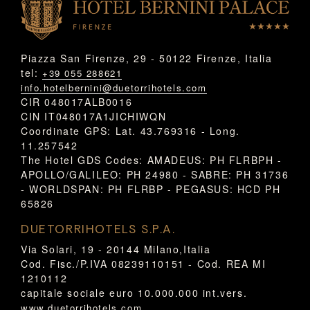
Piazza San Firenze, 29 - 50122 Firenze, Italia
tel:
+39 055 288621
info.hotelbernini@duetorrihotels.com
CIR 048017ALB0016
CIN IT048017A1JICHIWQN
Coordinate GPS: Lat. 43.769316 - Long.
11.257542
The Hotel GDS Codes: AMADEUS: PH FLRBPH -
APOLLO/GALILEO: PH 24980 - SABRE: PH 31736
- WORLDSPAN: PH FLRBP - PEGASUS: HCD PH
65826
DUETORRIHOTELS S.P.A.
Via Solari, 19 - 20144 Milano,Italia
Cod. Fisc./P.IVA 08239110151 - Cod. REA MI
1210112
capitale sociale euro 10.000.000 int.vers.
www.duetorrihotels.com