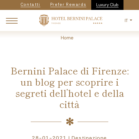
Navigazione secondaria
Salta
Contatti
Prefer Rewards
Luxury Club
al
contenuto
IT
principale
Breadcrumb
Home
Bernini Palace di Firenze:
un blog per scoprire i
segreti dell’hotel e della
città
28-01-2021 | Destinazione